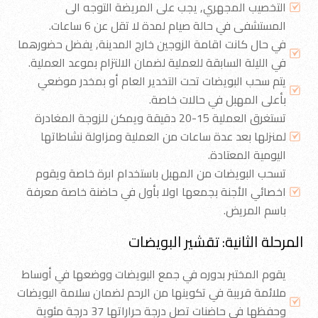
التخصيب المجهري, يجب على المريضة التوجه الى
المستشفى في حالة صيام لمدة لا تقل عن 6 ساعات.
في حال كانت اقامة الزوجين خارج المدينة, يفضل حضورهما
في الليلة السابقة للعملية لضمان الالتزام بموعد العملية.
يتم سحب البويضات تحت التخدير العام أو بمخدر موضعي
بأعلى المهبل في حالات خاصة.
تستغرق العملية 15-20 دقيقة ويمكن للزوجة المغادرة
لمنزلها بعد عدة ساعات من العملية ومزاولة نشاطاتها
اليومية المعتادة.
تسحب البويضات من المهبل باستخدام ابرة خاصة ويقوم
اخصائي الأجنة بجمعها اولا بأول في حاضنة خاصة معرفة
باسم المريض.
المرحلة الثانية: تقشير البويضات
يقوم المختبر بدوره في جمع البويضات ووضعها في أوساط
ملائمة قريبة في تكوينها من الرحم لضمان سلامة البويضات
وحفظها في حاضنات تصل درجة حراراتها 37 درجة مئوية