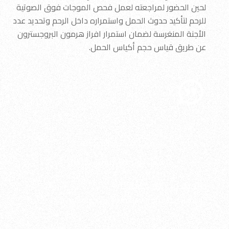
لحين الحضور لمراجعته لعمل فحص الموجات فوق الصوتية
للرحم لتأكيد حدوث الحمل واستمراره داخل الرحم وتحديد عدد
الأجنة المنغرسة لضمان استمرار افراز هرمون البروجسترون
عن طريق قياس حجم أكياس الحمل.
مركز الدكتور رائد خليفة
معا ً .. نزيد من فرصك بالحمل
الدكتور رائد خليفة
استشاري الامراض النسائية والتوليد والعقم