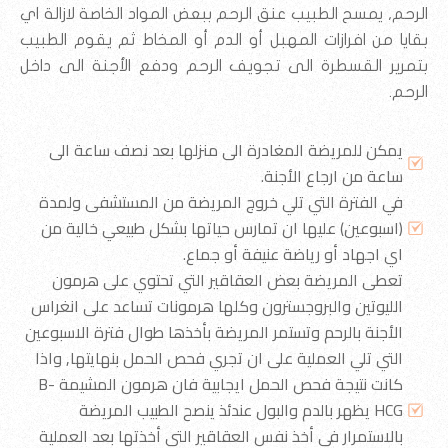
الرحم, يمسح الطبيب عنق الرحم ببعض المواد الخاصة لازالة اي
بقايا من افرازات المهبل أو الدم أو المخاط ثم يقوم الطبيب
بتمرير القسطرة الى تجويف الرحم ودفع الأجنة الى داخل
الرحم.
يمكن للمريضة المغادرة الى منزلها بعد نصف ساعة الى
ساعة من ارجاع الأجنة.
في الفترة التي تلي خروج المريضة من المستشفى ولمدة
(اسبوعين) عليها ان تمارس حياتها بشكل طبيعي خالية من
اي اجهاد أو رياضة عنيفة أو جماع.
تعطى المريضة بعض العقاقير التي تحتوي على هرمون
الليوتين والبروجسترون وكلها هرمونات تساعد على انغراس
الأجنة بالرحم وتستمر المريضة بأخذها طوال فترة الاسبوعين
التي تلي العملية على ان تجري فحص الحمل بنهايتها, واذا
كانت نتيجة فحص الحمل ايجابية فان هرمون المشيمة B-
HCG يظهر بالدم والبول عندئذ ينصح الطبيب المريضة
بالاستمرار في أخذ نفس العقاقير التي أخذتها بعد العملية