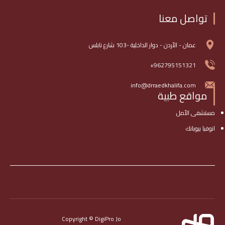
تواصل معنا
عمان - الأردن - دوار الداخلية -103 شارع نابلس
962795151321+
info@drraedkhalifa.com
مواقع طبية
مستشفى الأمل
انوفيا بيوبانك
Copyright © DigiPro Jo