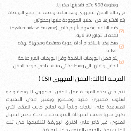
ورطوبة 98% وتتم تغذيتها مخبريا.
في حالة الحقن المجهري وبعد ساعة ونصف من جمع البويضات
يتم تقشيرها من الخلايا الموجودة عليها بخطوتين:
كيميائيا عند وضعهم بأنزيم خاص (Hyaluronidase Enzyme)
لمدة لا تتجاوز 30 ثانية.
ميكانيكيا باستخدام أداة يدوية معقمة ومجهزة لهذه
الغاية.
يتم فصل البويضات الناضجة وفرز البويضات الغير صالحة
للحقن ونقلها الى وسط غذائي مناسب لحين موعد الحقن.
المرحلة الثالثة: الحقن المجهري (ICSI)
تتم في هذه المرحلة عمل الحقن المجهري للبويضة وهو
اسلوب مختبري جديد ومتطور ويعتبر احدى التقنيات
المساعدة على الانجاب ونلجأ اليه لعلاج حالات العقم التي
يكون فيها ضعف الحيوانات المنوية شديد حيث يصبح الحيوان
المنوي غير قادر على اختراق البويضة لتلقيحها في تلك
الحالات يحقن الحيوان المنوي داخل البويضة.