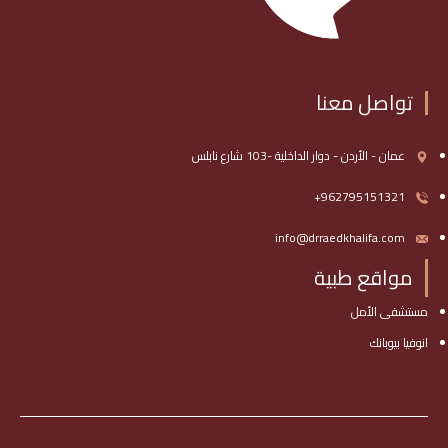
تواصل معنا
عمان - الأردن - دوار الداخلية -103 شارع نابلس
962795151321+
info@drraedkhalifa.com
مواقع طبية
مستشفى الأمل
انوفيا بيوبانك